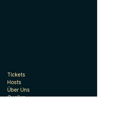
Tickets
Hosts
Über Uns
Quellen
Presse
Datenschutzerklärung
Allgemeine
Geschäftsbedingungen
Impressum