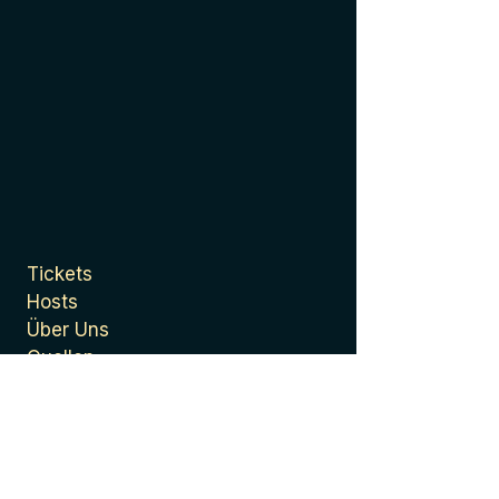
Tickets
Hosts
Über Uns
Quellen
Presse
Datenschutzerklärung
Allgemeine
Geschäftsbedingungen
Impressum