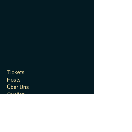
Tickets
Hosts
Über Uns
Quellen
Presse
Datenschutzerklärung
Allgemeine
Geschäftsbedingungen
Impressum