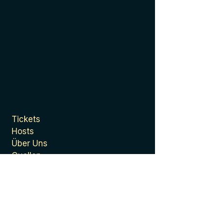
Tickets
Hosts
Über Uns
Quellen
Presse
Datenschutzerklärung
Allgemeine
Geschäftsbedingungen
Impressum