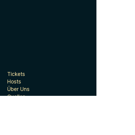
Tickets
Hosts
Über Uns
Quellen
Presse
Datenschutzerklärung
Allgemeine
Geschäftsbedingungen
Impressum