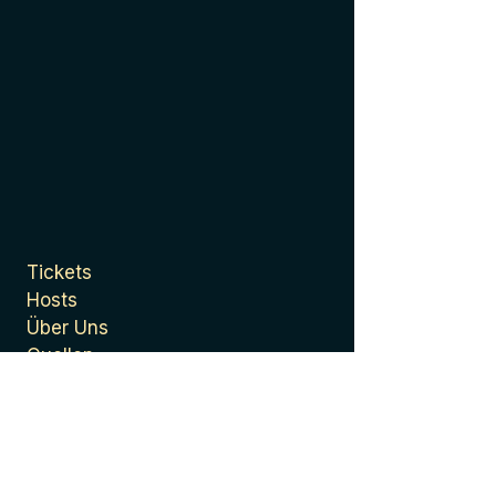
Tickets
Hosts
Über Uns
Quellen
Presse
Datenschutzerklärung
Allgemeine
Geschäftsbedingungen
Impressum