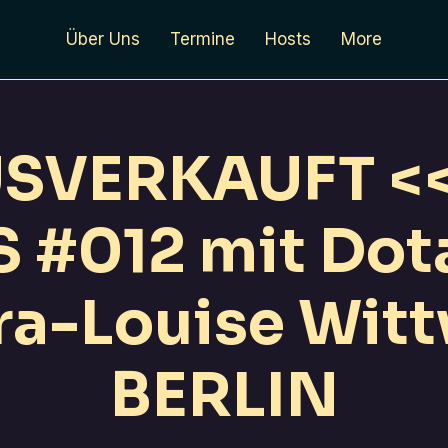
Über Uns
Termine
Hosts
More
SVERKAUFT <
 #012 mit Dot
ra-Louise Witt
BERLIN