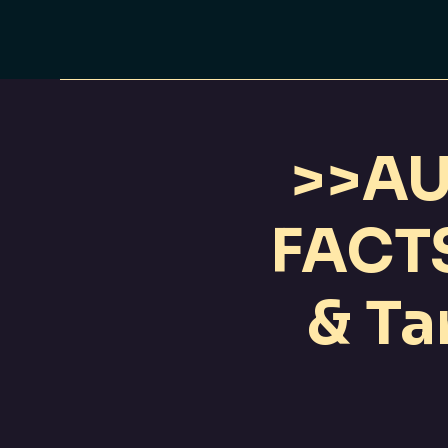
>>AU
FACTS
& Ta