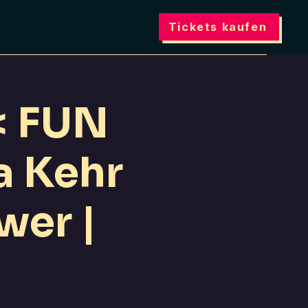
Tickets kaufen
< FUN
a Kehr
wer |