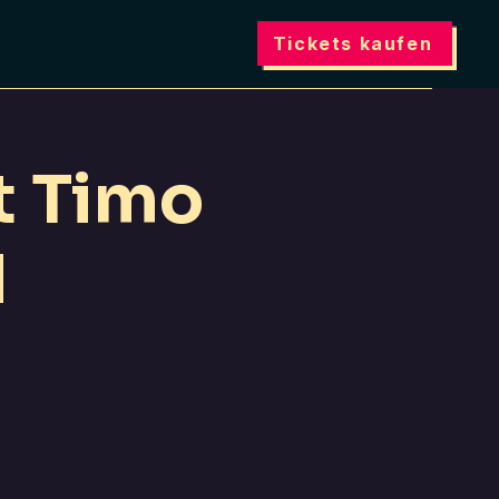
Tickets kaufen
t Timo
N