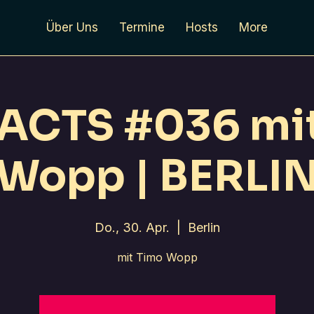
Über Uns
Termine
Hosts
More
ACTS #036 mi
Wopp | BERLI
Do., 30. Apr.
  |  
Berlin
mit Timo Wopp